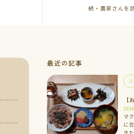
続・農家さんを
最近の記事
コ
2026
マ
に
き