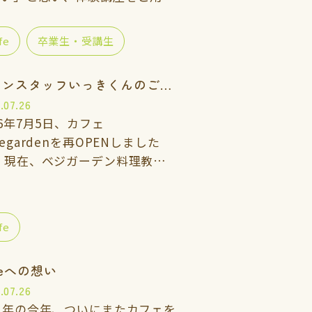
 一緒に手を動かしなが
「玄米ご飯、ごま塩、重ね煮のお
fe
卒業生・受講生
噌汁」を作って食べてみません
…
メインスタッフいっきくんのご紹介
.07.26
26年7月5日、カフェ
gegardenを再OPENしました
理教室
上級講座に通っている「いっきく
」にカフェのメインスタッフとし
お手伝いして…
fe
feへの想い
.07.26
周年の今年、ついにまたカフェを