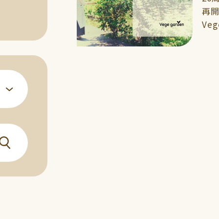
再開
Veg
月5日よりO
れ