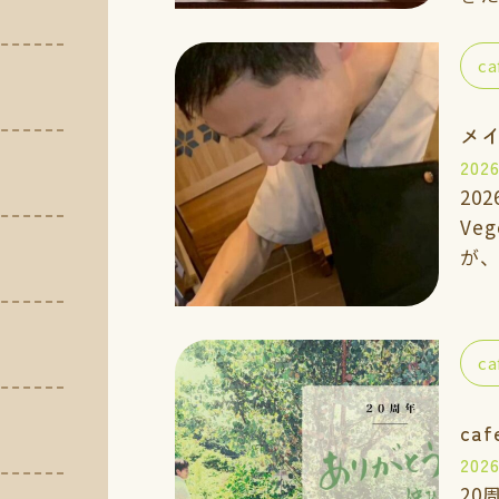
しました。
ら
ca
味
か
2026
20
Ve
が、 現在、ベジガーデン料
の
ん
て
ca
ca
2026
20