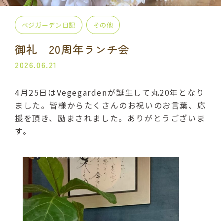
プライベート講座
出張講座
ベジガーデン日記
その他
コラボ・イベント
当日の流れ
御礼 20周年ランチ会
2026.06.21
BLOG
4月25日はVegegardenが誕生して丸20年となり
よくある質問
受講生の声
ました。皆様からたくさんのお祝いのお言葉、応
援を頂き、励まされました。ありがとうございま
ご利用規約
す。
プライバシーポリシー
申込・お問い合わせ
070-2013-1969