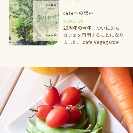
手伝いして…
cafeへの想い
2026.07.26
20周年の今年、ついにまた
カフェを再開することになり
ました。 cafe Vegegarden
太宰府 2026年7月5日よ
りOPEN 🌱vegegarden こ
れまでと…