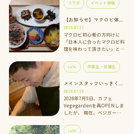
コラボ
イベント情報
【お知らせ】マクロビ体験会のご案内
2026.07.27
マクロビ初心者の方向けに
「日本人に合ったマクロビ料
理を味わって頂きたい」と思
い、体験講座をご用意しまし
た。 一緒に手を動かしなが
cafe
卒業生・受講生
ら「玄米ご飯、ごま塩、重ね
煮のお味噌汁」を作って食べ
メインスタッフいっきくんのご紹介
てみませんか…
2026.07.26
2026年7月5日、カフェ
Vegegardenを再OPENしま
したが、 現在、ベジガーデ
ン料理教室の上級講座に通っ
ている「いっきくん」にカフ
cafe
ェのメインスタッフとしてお