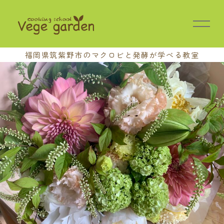
福岡県筑紫野市の
マクロビと発酵が学べる教室
HOME
教室の特長
講座案内
基本講座
中級講座
上級講座
養成講座
おさらい会