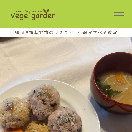
福岡県筑紫野市の
マクロビと発酵が学べる教室
HOME
教室の特長
講座案内
基本講座
中級講座
上級講座
養成講座
おさらい会