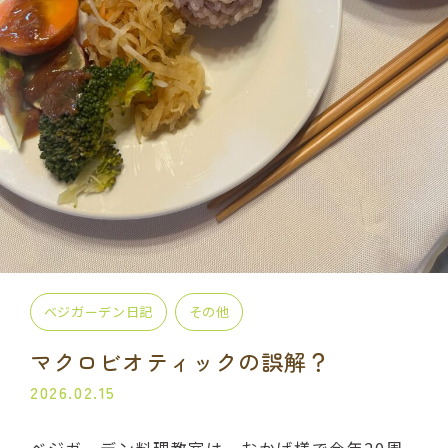
プライベート講座
出張講座
コラボ・イベント
当日の流れ
BLOG
よくある質問
受講生の声
ご利用規約
プライバシーポリシー
ベジガーデン日記
その他
マクロビオティックの誤解？
申込・お問い合わせ
2026.02.15
070-2013-1969
ベジガーデン料理教室は、おかげ様で今年20周