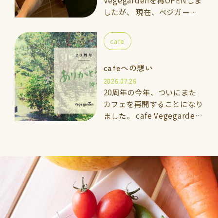
Vegegardenを再OPENしま
したが、 現在、ベジガーデ
ン料理教室の上級講座に通っ
ている「いっきくん」にカフ
cafe
ェのメインスタッフとしてお
手伝いして…
cafeへの想い
2026.07.26
20周年の今年、ついにまた
カフェを再開することになり
ました。 cafe Vegegarden
太宰府 2026年7月5日よ
りOPEN 🌱vegegarden こ
れまでと…