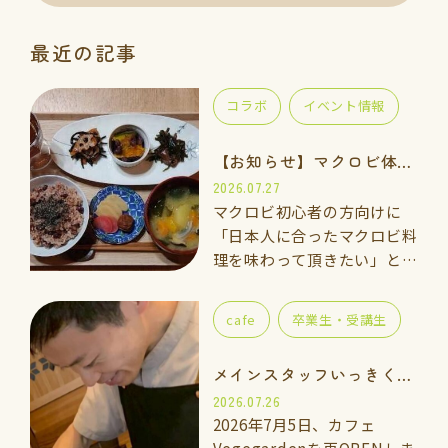
最近の記事
コラボ
イベント情報
【お知らせ】マクロビ体験会のご案内
2026.07.27
マクロビ初心者の方向けに
「日本人に合ったマクロビ料
理を味わって頂きたい」と思
い、体験講座をご用意しまし
た。 一緒に手を動かしなが
cafe
卒業生・受講生
ら「玄米ご飯、ごま塩、重ね
煮のお味噌汁」を作って食べ
メインスタッフいっきくんのご紹介
てみませんか…
2026.07.26
2026年7月5日、カフェ