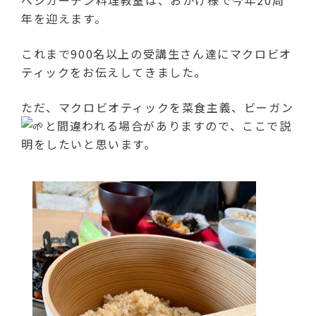
（受付時間：9:00〜17:00）
年を迎えます。
LINE友達登録はこちら
これまで900名以上の受講生さん達にマクロビオ
ティックをお伝えしてきました。
24時間受付（対応時間：9:00〜17:00）
ただ、マクロビオティックを菜食主義、ビーガン
と間違われる場合がありますので、ここで説
明をしたいと思います。