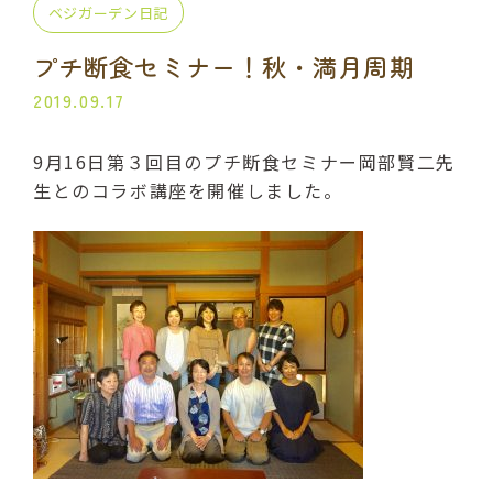
ベジガーデン日記
プライベート講座
出張講座
プチ断食セミナー！秋・満月周期
コラボ・イベント
当日の流れ
2019.09.17
BLOG
9月16日第３回目のプチ断食セミナー岡部賢二先
生とのコラボ講座を開催しました。
よくある質問
受講生の声
ご利用規約
プライバシーポリシー
申込・お問い合わせ
070-2013-1969