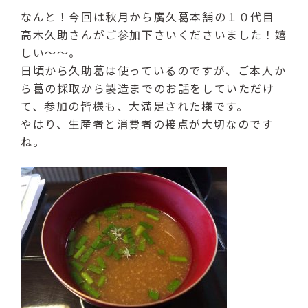
（受付時間：9:00〜17:00）
なんと！今回は秋月から廣久葛本舗の１０代目
高木久助さんがご参加下さいくださいました！嬉
LINE友達登録はこちら
しい〜〜。
日頃から久助葛は使っているのですが、ご本人か
24時間受付（対応時間：9:00〜17:00）
ら葛の採取から製造までのお話をしていただけ
て、参加の皆様も、大満足された様です。
やはり、生産者と消費者の接点が大切なのです
ね。