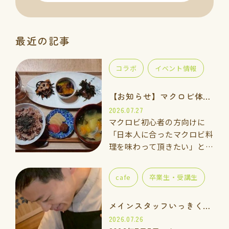
最近の記事
コラボ
イベント情報
【お知らせ】マクロビ体験会のご案内
2026.07.27
マクロビ初心者の方向けに
「日本人に合ったマクロビ料
理を味わって頂きたい」と思
い、体験講座をご用意しまし
た。 一緒に手を動かしなが
cafe
卒業生・受講生
ら「玄米ご飯、ごま塩、重ね
煮のお味噌汁」を作って食べ
メインスタッフいっきくんのご紹介
てみませんか…
2026.07.26