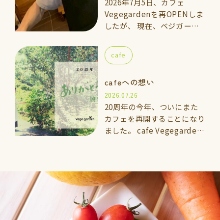
2026年7月5日、カフェ
Vegegardenを再OPENしま
したが、 現在、ベジガーデ
ン料理教室の上級講座に通っ
ている「いっきくん」にカフ
cafe
ェのメインスタッフとしてお
手伝いして…
cafeへの想い
2026.07.26
20周年の今年、ついにまた
カフェを再開することになり
ました。 cafe Vegegarden
太宰府 2026年7月5日よ
りOPEN 🌱vegegarden こ
れまでと…