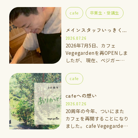
い、体験講座をご用意しまし
た。 一緒に手を動かしなが
cafe
卒業生・受講生
ら「玄米ご飯、ごま塩、重ね
煮のお味噌汁」を作って食べ
メインスタッフいっきくんのご紹介
てみませんか…
2026.07.26
2026年7月5日、カフェ
Vegegardenを再OPENしま
したが、 現在、ベジガーデ
ン料理教室の上級講座に通っ
ている「いっきくん」にカフ
cafe
ェのメインスタッフとしてお
手伝いして…
cafeへの想い
2026.07.26
20周年の今年、ついにまた
カフェを再開することになり
ました。 cafe Vegegarden
太宰府 2026年7月5日よ