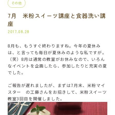
その他
プライベート講座
出張講座
7月 米粉スイーツ講座と食器洗い講
コラボ・イベント
当日の流れ
座
2017.08.28
BLOG
8月も、もうすぐ終わりますね。今年の夏休み
よくある質問
受講生の声
は、と言っても毎日が夏休みのような私ですが。
（笑）8月は通常の教室がお休みなので、いろん
ご利用規約
なイベントを企画したら、参加したりと充実の夏
でした。
プライバシーポリシー
ご報告が遅れましたが、まずは7月末、米粉マイ
スター の工藤さんをお招きして、米粉スイーツ
教室3回目を開催しました。
申込・お問い合わせ
070-2013-1969