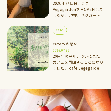
2026年7月5日、カフェ
Vegegardenを再OPENしま
したが、 現在、ベジガーデ
ン料理教室の上級講座に通っ
ている「いっきくん」にカフ
cafe
ェのメインスタッフとしてお
手伝いして…
cafeへの想い
2026.07.26
20周年の今年、ついにまた
カフェを再開することになり
ました。 cafe Vegegarden
太宰府 2026年7月5日よ
りOPEN 🌱vegegarden こ
れまでと…