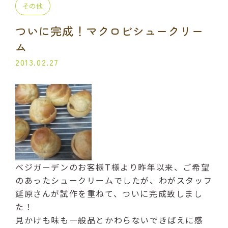
その他
プライベート講座
出張講座
ついに完成！マクロビシュークリー
コラボ・イベント
当日の流れ
ム
2013.02.27
BLOG
よくある質問
受講生の声
ご利用規約
プライバシーポリシー
ベジガーデンのお客様T様より昨年以来、ご希望
のあったシュークリームでしたが、わがスタッフ
延原さんが試作を重ねて、ついに完成致しまし
申込・お問い合わせ
た！
070-2013-1969
見かけも味も一般品とかわらないできばえに感