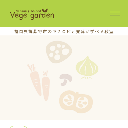
福岡県筑紫野市の
マクロビと発酵が学べる教室
HOME
教室の特長
講座案内
基本講座
中級講座
上級講座
養成講座
おさらい会