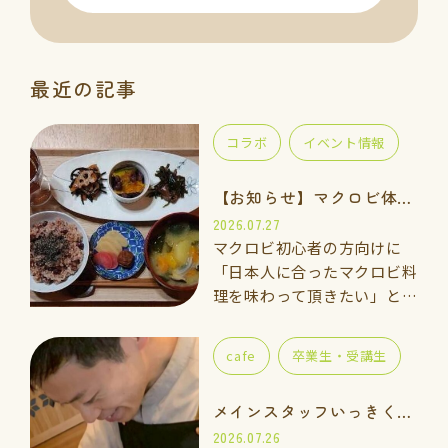
最近の記事
コラボ
イベント情報
【お知らせ】マクロビ体験会のご案内
2026.07.27
マクロビ初心者の方向けに
「日本人に合ったマクロビ料
理を味わって頂きたい」と思
い、体験講座をご用意しまし
た。 一緒に手を動かしなが
cafe
卒業生・受講生
ら「玄米ご飯、ごま塩、重ね
煮のお味噌汁」を作って食べ
メインスタッフいっきくんのご紹介
てみませんか…
2026.07.26