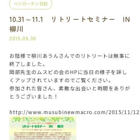
ベジガーデン日記
プライベート講座
出張講座
10.31～11.1 リトリートセミナー IN
コラボ・イベント
当日の流れ
柳川
2015.09.30
BLOG
お陰様で柳川あうんさんでのリトリートは無事に
よくある質問
受講生の声
終了しました。
岡部先生のムスビの会のHPに当日の様子を詳し
ご利用規約
くアップされていますのでご覧ください。
参加された皆さん、素敵な出会いと時間をありが
プライバシーポリシー
とうございました！
http://www.musubinewmacro.com/2015
申込・お問い合わせ
070-2013-1969