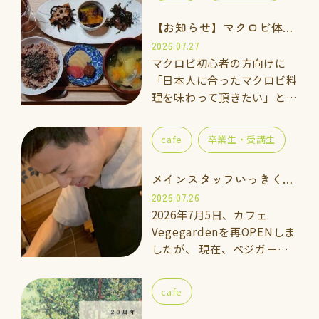
【お知らせ】マクロビ体験会のご案内
2026.07.27
マクロビ初心者の方向けに
「日本人に合ったマクロビ料
理を味わって頂きたい」と思
い、体験講座をご用意しまし
た。 一緒に手を動かしなが
cafe
卒業生・受講生
ら「玄米ご飯、ごま塩、重ね
煮のお味噌汁」を作って食べ
メインスタッフいっきくんのご紹介
てみませんか…
2026.07.26
2026年7月5日、カフェ
Vegegardenを再OPENしま
したが、 現在、ベジガーデ
ン料理教室の上級講座に通っ
ている「いっきくん」にカフ
cafe
ェのメインスタッフとしてお
手伝いして…