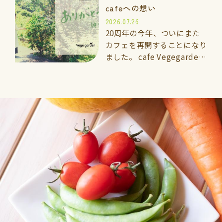
cafeへの想い
2026.07.26
20周年の今年、ついにまた
カフェを再開することになり
ました。 cafe Vegegarden
太宰府 2026年7月5日よ
りOPEN 🌱vegegarden こ
れまでと…