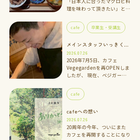
「日本人に合ったマクロビ料
理を味わって頂きたい」と思
い、体験講座をご用意しまし
た。 一緒に手を動かしなが
cafe
卒業生・受講生
ら「玄米ご飯、ごま塩、重ね
煮のお味噌汁」を作って食べ
メインスタッフいっきくんのご紹介
てみませんか…
2026.07.26
2026年7月5日、カフェ
Vegegardenを再OPENしま
したが、 現在、ベジガーデ
ン料理教室の上級講座に通っ
ている「いっきくん」にカフ
cafe
ェのメインスタッフとしてお
手伝いして…
cafeへの想い
2026.07.26
20周年の今年、ついにまた
カフェを再開することになり