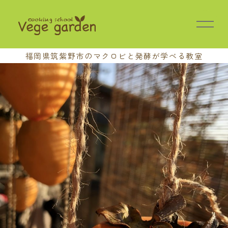
福岡県筑紫野市の
マクロビと発酵が学べる教室
HOME
教室の特長
講座案内
基本講座
中級講座
上級講座
養成講座
おさらい会