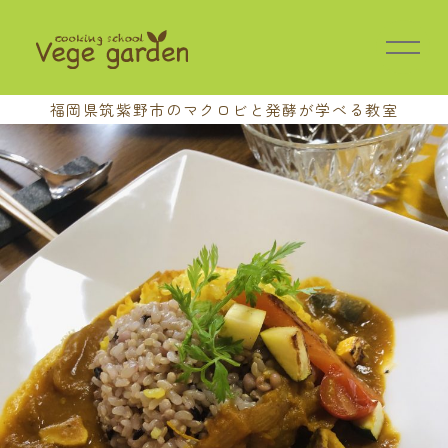
福岡県筑紫野市の
マクロビと発酵が学べる教室
HOME
教室の特長
講座案内
基本講座
中級講座
上級講座
養成講座
おさらい会