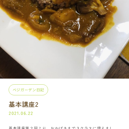
プライベート講座
出張講座
コラボ・イベント
当日の流れ
BLOG
よくある質問
受講生の声
ご利用規約
プライバシーポリシー
ベジガーデン日記
基本講座2
申込・お問い合わせ
2021.06.22
070-2013-1969
基本講座第２回より、おかげさまで３クラスに増えまし