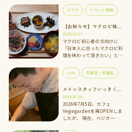
コラボ
イベント情報
【お知らせ】マクロビ体験会のご案内
2026.07.27
マクロビ初心者の方向けに
「日本人に合ったマクロビ料
理を味わって頂きたい」と思
い、体験講座をご用意しまし
た。 一緒に手を動かしなが
cafe
卒業生・受講生
ら「玄米ご飯、ごま塩、重ね
煮のお味噌汁」を作って食べ
メインスタッフいっきくんのご紹介
てみませんか…
2026.07.26
2026年7月5日、カフェ
Vegegardenを再OPENしま
したが、 現在、ベジガーデ
ン料理教室の上級講座に通っ
ている「いっきくん」にカフ