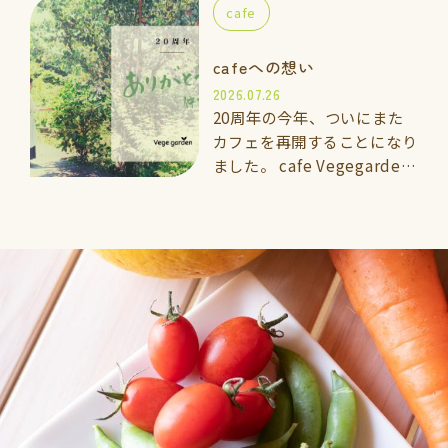
cafe
ェのメインスタッフとしてお
手伝いして…
cafeへの想い
2026.07.26
20周年の今年、ついにまた
カフェを再開することになり
ました。 cafe Vegegarden
太宰府 2026年7月5日よ
りOPEN 🌱vegegarden こ
れまでと…