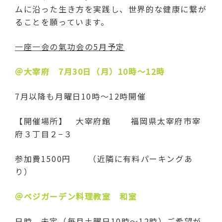
ムに沿った生き方を実践し、世界的な健康に繋が
ることを願っています。
一座一会の氣功会の5月予定
＠大宰府 7月30日（月）10時～12時
7月以降も月曜日10時～12時開催
【開催場所】 大宰府館
福岡県太宰府市宰
府３丁目２−３
参加費1500円 （近隣に有料パーキングあ
り）
＠ベジガーデン料理教室 和室
日時 未定（毎月土曜日10時～12時）ご希望が