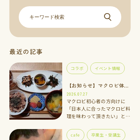
最近の記事
コラボ
イベント情報
【お知らせ】マクロビ体験会のご案内
2026.07.27
マクロビ初心者の方向けに
「日本人に合ったマクロビ料
理を味わって頂きたい」と思
い、体験講座をご用意しまし
た。 一緒に手を動かしなが
cafe
卒業生・受講生
ら「玄米ご飯、ごま塩、重ね