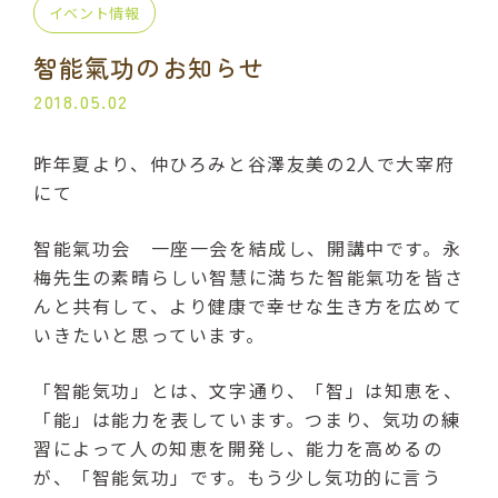
イベント情報
プライベート講座
出張講座
智能氣功のお知らせ
コラボ・イベント
当日の流れ
2018.05.02
BLOG
昨年夏より、仲ひろみと谷澤友美の2人で大宰府
にて
よくある質問
受講生の声
智能氣功会 一座一会を結成し、開講中です。永
ご利用規約
梅先生の素晴らしい智慧に満ちた智能氣功を皆さ
んと共有して、より健康で幸せな生き方を広めて
プライバシーポリシー
いきたいと思っています。
「智能気功」とは、文字通り、「智」は知恵を、
「能」は能力を表しています。つまり、気功の練
申込・お問い合わせ
習によって人の知恵を開発し、能力を高めるの
070-2013-1969
が、「智能気功」です。もう少し気功的に言う