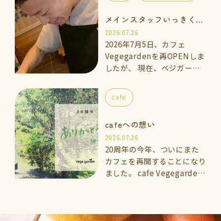
煮のお味噌汁」を作って食べ
メインスタッフいっきくんのご紹介
てみませんか…
2026.07.26
2026年7月5日、カフェ
Vegegardenを再OPENしま
したが、 現在、ベジガーデ
ン料理教室の上級講座に通っ
ている「いっきくん」にカフ
cafe
ェのメインスタッフとしてお
手伝いして…
cafeへの想い
2026.07.26
20周年の今年、ついにまた
カフェを再開することになり
ました。 cafe Vegegarden
太宰府 2026年7月5日よ
りOPEN 🌱vegegarden こ
れまでと…