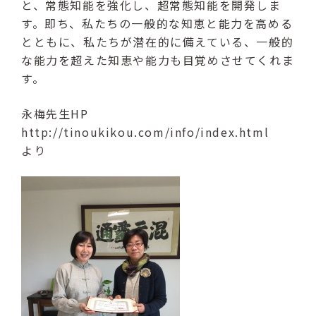
と、常態知能を強化し、超常態知能を開発しま
（受付時間：9:00〜17:00）
す。即ち、私たちの一般的な知恵と能力を高める
とともに、私たちが潜在的に備えている、一般的
LINE友達登録はこちら
な能力を超えた知恵や能力も目覚めさせてくれま
す。
24時間受付（対応時間：9:00〜17:00）
永梅先生HP
http://tinoukikou.com/info/index.html
より