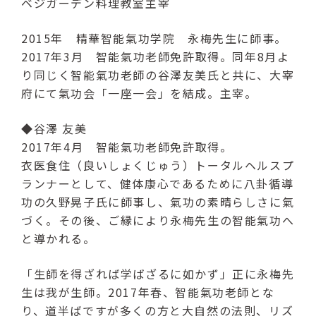
ベジガーデン料理教室主宰
2015年 精華智能氣功学院 永梅先生に師事。
2017年3月 智能氣功老師免許取得。同年8月よ
り同じく智能氣功老師の谷澤友美氏と共に、大宰
府にて氣功会「一座一会」を結成。主宰。
◆谷澤 友美
2017年4月 智能氣功老師免許取得。
衣医食住（良いしょくじゅう）トータルヘルスプ
ランナーとして、健体康心であるために八卦循導
功の久野晃子氏に師事し、氣功の素晴らしさに氣
づく。その後、ご縁により永梅先生の智能氣功へ
と導かれる。
「生師を得ざれば学ばざるに如かず」正に永梅先
生は我が生師。2017年春、智能氣功老師とな
り、道半ばですが多くの方と大自然の法則、リズ