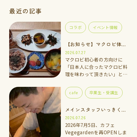
最近の記事
コラボ
イベント情報
【お知らせ】マクロビ体験会のご案内
2026.07.27
マクロビ初心者の方向けに
「日本人に合ったマクロビ料
理を味わって頂きたい」と思
い、体験講座をご用意しまし
た。 一緒に手を動かしなが
cafe
卒業生・受講生
ら「玄米ご飯、ごま塩、重ね
煮のお味噌汁」を作って食べ
メインスタッフいっきくんのご紹介
てみませんか…
2026.07.26
2026年7月5日、カフェ
Vegegardenを再OPENしま