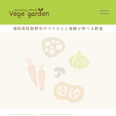
福岡県筑紫野市の
マクロビと発酵が学べる教室
HOME
教室の特長
講座案内
基本講座
中級講座
上級講座
養成講座
おさらい会