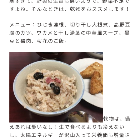
寒すぎて、野菜の生育も悪いようで、野菜不足で
（受付時間：9:00〜17:00）
すよね。そんなときは、乾物をおススメします！
LINE友達登録はこちら
メニュー：ひじき蓮根、切り干し大根煮、高野豆
腐のカツ、ワカメと干し湯葉の中華風スープ、黒
24時間受付（対応時間：9:00〜17:00）
豆と梅肉、桜花のご飯。
乾物は、備
えあれば憂いなし！生で食べるよりも冷えない
し、太陽エネルギーが沢山入って栄養価も増量さ