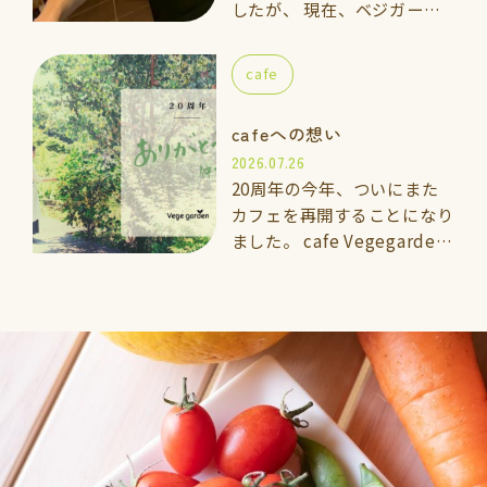
したが、 現在、ベジガーデ
ン料理教室の上級講座に通っ
ている「いっきくん」にカフ
cafe
ェのメインスタッフとしてお
手伝いして…
cafeへの想い
2026.07.26
20周年の今年、ついにまた
カフェを再開することになり
ました。 cafe Vegegarden
太宰府 2026年7月5日よ
りOPEN 🌱vegegarden こ
れまでと…