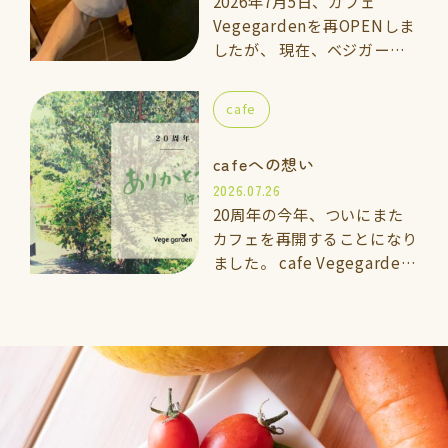
2026年7月5日、カフェ
Vegegardenを再OPENしま
したが、 現在、ベジガーデ
ン料理教室の上級講座に通っ
ている「いっきくん」にカフ
cafe
ェのメインスタッフとしてお
手伝いして…
cafeへの想い
2026.07.26
20周年の今年、ついにまた
カフェを再開することになり
ました。 cafe Vegegarden
太宰府 2026年7月5日よ
りOPEN 🌱vegegarden こ
れまでと…