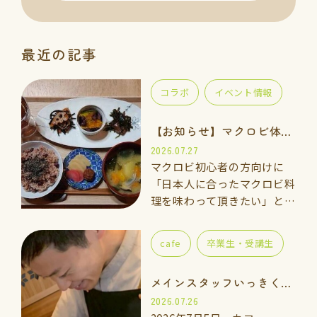
最近の記事
コラボ
イベント情報
【お知らせ】マクロビ体験会のご案内
2026.07.27
マクロビ初心者の方向けに
「日本人に合ったマクロビ料
理を味わって頂きたい」と思
い、体験講座をご用意しまし
た。 一緒に手を動かしなが
cafe
卒業生・受講生
ら「玄米ご飯、ごま塩、重ね
煮のお味噌汁」を作って食べ
メインスタッフいっきくんのご紹介
てみませんか…
2026.07.26