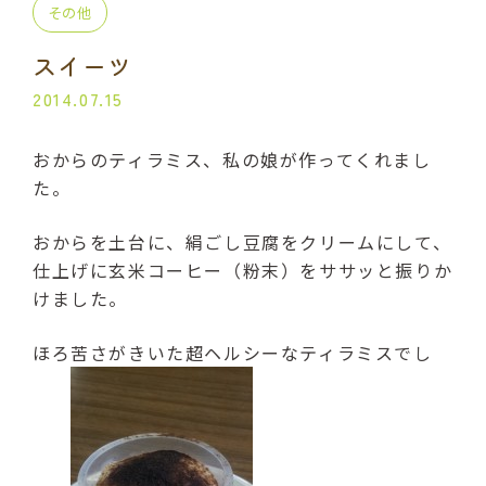
その他
プライベート講座
出張講座
スイーツ
コラボ・イベント
当日の流れ
2014.07.15
BLOG
おからのティラミス、私の娘が作ってくれまし
た。
よくある質問
受講生の声
おからを土台に、絹ごし豆腐をクリームにして、
ご利用規約
仕上げに玄米コーヒー（粉末）をササッと振りか
けました。
プライバシーポリシー
ほろ苦さがきいた超ヘルシーなティラミスでし
申込・お問い合わせ
070-2013-1969