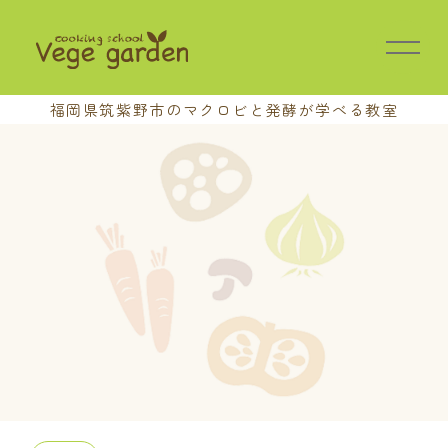
福岡県筑紫野市の
マクロビと発酵が学べる教室
HOME
教室の特長
講座案内
基本講座
中級講座
上級講座
養成講座
おさらい会