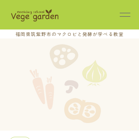
福岡県筑紫野市の
マクロビと発酵が学べる教室
HOME
教室の特長
講座案内
基本講座
中級講座
上級講座
養成講座
おさらい会