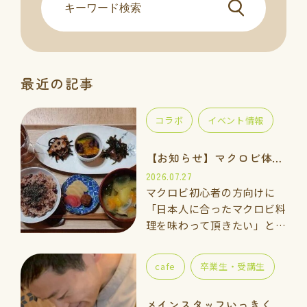
最近の記事
コラボ
イベント情報
【お知らせ】マクロビ体験会のご案内
2026.07.27
マクロビ初心者の方向けに
「日本人に合ったマクロビ料
理を味わって頂きたい」と思
い、体験講座をご用意しまし
た。 一緒に手を動かしなが
cafe
卒業生・受講生
ら「玄米ご飯、ごま塩、重ね
煮のお味噌汁」を作って食べ
メインスタッフいっきくんのご紹介