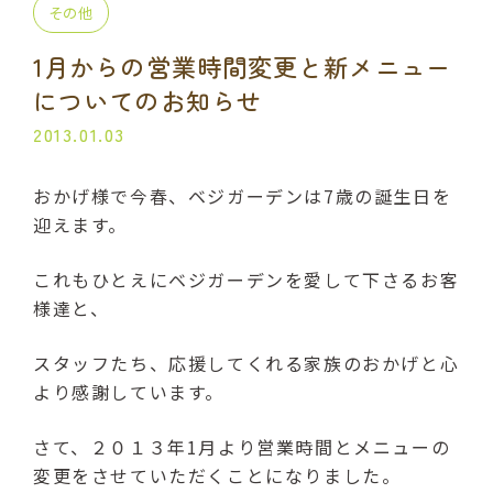
その他
プライベート講座
出張講座
1月からの営業時間変更と新メニュー
コラボ・イベント
当日の流れ
についてのお知らせ
2013.01.03
BLOG
おかげ様で今春、ベジガーデンは7歳の誕生日を
よくある質問
受講生の声
迎えます。
ご利用規約
これもひとえにベジガーデンを愛して下さるお客
様達と、
プライバシーポリシー
スタッフたち、応援してくれる家族のおかげと心
より感謝しています。
申込・お問い合わせ
さて、２０１３年1月より営業時間とメニューの
070-2013-1969
変更をさせていただくことになりました。