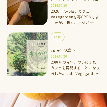
てみませんか…
2026.07.26
2026年7月5日、カフェ
Vegegardenを再OPENしま
したが、 現在、ベジガーデ
ン料理教室の上級講座に通っ
ている「いっきくん」にカフ
cafe
ェのメインスタッフとしてお
手伝いして…
cafeへの想い
2026.07.26
20周年の今年、ついにまた
カフェを再開することになり
ました。 cafe Vegegarden
太宰府 2026年7月5日よ
りOPEN 🌱vegegarden こ
れまでと…