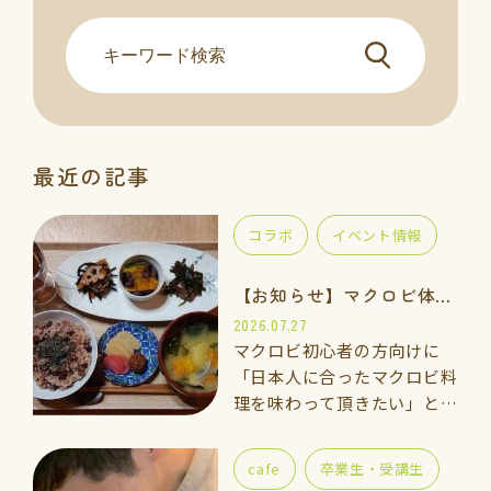
最近の記事
コラボ
イベント情報
【お知らせ】マクロビ体験会のご案内
2026.07.27
マクロビ初心者の方向けに
「日本人に合ったマクロビ料
理を味わって頂きたい」と思
い、体験講座をご用意しまし
た。 一緒に手を動かしなが
cafe
卒業生・受講生
ら「玄米ご飯、ごま塩、重ね