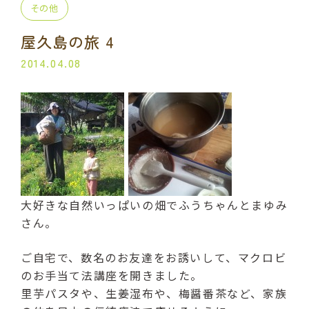
その他
プライベート講座
出張講座
屋久島の旅 4
コラボ・イベント
当日の流れ
2014.04.08
BLOG
よくある質問
受講生の声
ご利用規約
大好きな自然いっぱいの畑でふうちゃんとまゆみ
プライバシーポリシー
さん。
ご自宅で、数名のお友達をお誘いして、マクロビ
申込・お問い合わせ
のお手当て法講座を開きました。
070-2013-1969
里芋パスタや、生姜湿布や、梅醤番茶など、家族