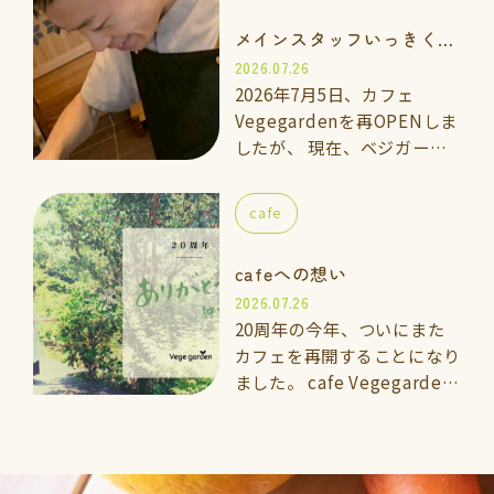
煮のお味噌汁」を作って食べ
メインスタッフいっきくんのご紹介
てみませんか…
2026.07.26
2026年7月5日、カフェ
Vegegardenを再OPENしま
したが、 現在、ベジガーデ
ン料理教室の上級講座に通っ
ている「いっきくん」にカフ
cafe
ェのメインスタッフとしてお
手伝いして…
cafeへの想い
2026.07.26
20周年の今年、ついにまた
カフェを再開することになり
ました。 cafe Vegegarden
太宰府 2026年7月5日よ
りOPEN 🌱vegegarden こ
れまでと…