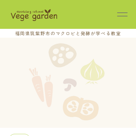
福岡県筑紫野市の
マクロビと発酵が学べる教室
HOME
教室の特長
講座案内
基本講座
中級講座
上級講座
養成講座
おさらい会